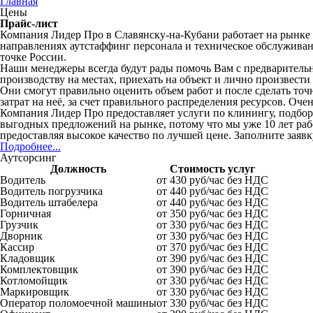
Главная
Цены
Прайс-лист
Компания Лидер Про в Славянску-на-Кубани работает на рынке с 
направлениях аутстаффинг персонала и техническое обслуживан
точке России.
Наши менеджеры всегда будут рады помочь Вам с предварительн
производству на местах, приехать на объект и лично произвести 
Они смогут правильно оценить объем работ и после сделать т
затрат на неё, за счет правильного распределения ресурсов. Оч
Компания Лидер Про предоставляет услуги по клинингу, подбор
выгодных предложений на рынке, потому что мы уже 10 лет раб
предоставляя высокое качество по лучшей цене. Заполните за
Подробнее...
Аутсорсинг
Должность
Стоимость услуг
Водитель
от 430 руб/час без НДС
Водитель погрузчика
от 440 руб/час без НДС
Водитель штабелера
от 440 руб/час без НДС
Горничная
от 350 руб/час без НДС
Грузчик
от 330 руб/час без НДС
Дворник
от 330 руб/час без НДС
Кассир
от 370 руб/час без НДС
Кладовщик
от 390 руб/час без НДС
Комплектовщик
от 390 руб/час без НДС
Котломойщик
от 330 руб/час без НДС
Маркировщик
от 330 руб/час без НДС
Оператор поломоечной машины
от 330 руб/час без НДС