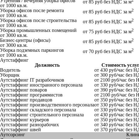
Утренняя / вечерняя уборка офисов
2
от 85 руб без НДС за м
от 1000 кв.м.
Уборка офисов после ремонта
2
от 85 руб без НДС за м
от 1000 кв.м.
Уборка офисов после строительства
2
от 85 руб без НДС за м
от 1000 кв.м.
Уборка промышленных помещений
2
от 75 руб без НДС за м
от 3000 кв.м.
Бизнес-центры (офисы)
2
от 85 руб без НДС за м
от 3000 кв.м.
Уборка подземных паркингов
2
от 70 руб без НДС за м
от 1000 кв.м.
Аутстаффинг
Должность
Стоимость услу
Водитель
от 430 руб/час без 
Уборщик
от 300 руб/час без 
Аутстаффинг IT разрабочиков
от 2100 руб/час без
Аутстаффинг иностранного персонала
от 330 руб/час без 
Аутстаффинг поваров
от 390 руб/час без 
Аутстаффинг программистов
от 2100 руб/час без
Аутстаффинг продавцов
от 350 руб/час без 
Аутстаффинг производственного персонала
от 330 руб/час без 
Аутстаффинг складского персонала
от 330 руб/час без 
Аутстаффинг строительного персонала
от 430 руб/час без 
Аутстаффинг курьеров
от 350 руб/час без 
Аутстаффинг разнорабочих
от 340 руб/час без 
Аутстаффинг швей
от 370 руб/час без 
Аутсорсинг
Клин