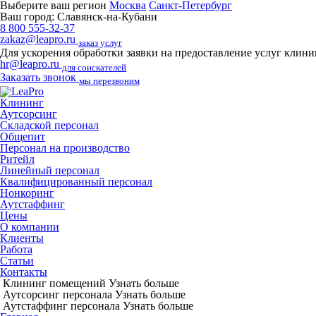
Выберите ваш регион
Москва
Санкт-Петербург
Ваш город:
Славянск-на-Кубани
8 800 555-32-37
zakaz@leapro.ru
заказ услуг
Для ускорения обработки заявки на предоставление услуг клин
hr@leapro.ru
для соискателей
Заказать звонок
мы перезвоним
Клининг
Аутсорсинг
Складской персонал
Общепит
Персонал на производство
Ритейл
Линейный персонал
Квалифицированный персонал
Нонкоринг
Аутстаффинг
Цены
О компании
Клиенты
Работа
Статьи
Контакты
Клининг помещений
Узнать больше
Аутсорсинг персонала
Узнать больше
Аутстаффинг персонала
Узнать больше