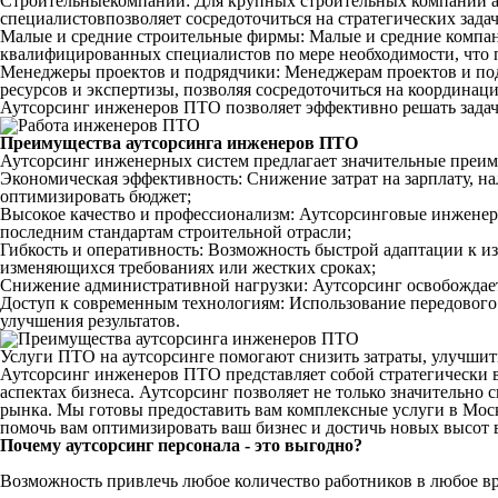
Строительныекомпании: Для крупных строительных компаний а
специалистовпозволяет сосредоточиться на стратегических зада
Малые и средние строительные фирмы: Малые и средние компан
квалифицированных специалистов по мере необходимости, что п
Менеджеры проектов и подрядчики: Менеджерам проектов и под
ресурсов и экспертизы, позволяя сосредоточиться на координа
Аутсорсинг инженеров ПТО позволяет эффективно решать задачи
Преимущества аутсорсинга инженеров ПТО
Аутсорсинг инженерных систем предлагает значительные преим
Экономическая эффективность: Снижение затрат на зарплату, на
оптимизировать бюджет;
Высокое качество и профессионализм: Аутсорсинговые инженер
последним стандартам строительной отрасли;
Гибкость и оперативность: Возможность быстрой адаптации к из
изменяющихся требованиях или жестких сроках;
Снижение административной нагрузки: Аутсорсинг освобождает
Доступ к современным технологиям: Использование передового
улучшения результатов.
Услуги ПТО на аутсорсинге помогают снизить затраты, улучшит
Аутсорсинг инженеров ПТО представляет собой стратегически 
аспектах бизнеса. Аутсорсинг позволяет не только значительно
рынка. Мы готовы предоставить вам комплексные услуги в Москв
помочь вам оптимизировать ваш бизнес и достичь новых высот в
Почему аутсорсинг персонала - это выгодно?
Возможность привлечь любое количество работников в любое в