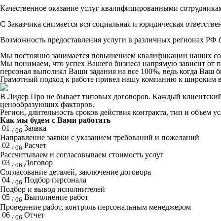
Качественное оказание услуг квалифицированными сотрудника
С Заказчика снимается вся социальная и юридическая ответстве
Возможность предоставления услуги в различных регионах РФ б
Мы постоянно занимается повышением квалификации наших со
Мы понимаем, что успех Вашего бизнеса напрямую зависит от 
персонал выполнял Ваши задания на все 100%, ведь когда Ваш би
Грамотный подход к работе привел нашу компанию к широким в
В Лидер Про не бывает типовых договоров. Каждый клиентский 
ценообразующих факторов.
Регион, длительность сроков действия контракта, тип и объем у
Как мы будем с Вами работать
01
Заявка
/ 06
Направление заявки с указанием требований и пожеланий
02
Расчет
/ 06
Рассчитываем и согласовываем стоимость услуг
03
Договор
/ 06
Согласование деталей, заключение договора
04
Подбор персонала
/ 06
Подбор и вывод исполнителей
05
Выполнение работ
/ 06
Проведение работ, контроль персональным менеджером
06
Отчет
/ 06