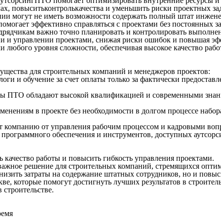
утсорсингПТО помогает оптимизировать внутренние ресурсы и
чах, повыситьконтролькачества и уменьшить риски проектных за
ии могут не иметь возможности содержать полный штат инжене
омогает эффективно справляться с проектами без постоянных за
рядчикам важно точно планировать и контролировать выполнен
ции и управлении проектами, снижая риски ошибок и повышая эф
 любого уровня сложности, обеспечивая высокое качество работ
ущества для строительных компаний и менеджеров проектов:
логи и обучение за счет оплаты только за фактически предоста
ы ПТО обладают высокой квалификацией и современными знания
менениям в проекте без необходимости в долгом процессе набор
 компанию от управления рабочим процессом и кадровыми вопро
 программного обеспечения и инструментов, доступных аутсор
ь качество работы и повысить гибкость управления проектами.
важное решение для строительных компаний, стремящихся оптим
 снизить затраты на содержание штатных сотрудников, но и повы
е, которые помогут достигнуть лучших результатов в строитель
 строительстве.
ремя