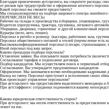
Благодаря привлечению аутсорсинга, вы сократите расходы; см
от рисков при трудоустройстве и оформлении штатного персона
Какой персонал вы сможете предоставить?
Мы специализируемся на подборе широкого спектра линейн
ПЕРЕЧИСЛЕН НЕ ВЕСЬ)
Рабочие на склады и производства (сборщики, упаковщики, гру
Водители (прогрузчика, трактора, грузовика, легкового автомоби
Уборщики, дворники, горничные и другой клининговый персон
Курьеры (вело, авто, пешие);
Персонал в ритейл и розницу (кассиры, работники зала, грузчики
Персонал общественного питаний и отелей (перчисление есть на
Высококвалифицированный персонал (слесари, стропальщики, то
Иной персонал под ваш запрос.
Какова процедура подбора персонала?
Оставление заявки. Вы описываете ваши потребности (количеств
Согласование тарифов и подписание договора.
Подбор кандидатов. Мы осуществляем поиск и первичный отбор
Согласование. Вы утверждаете предложенных кандидатов.
Оформление. Мы занимаемся всеми необходимыми кадровыми д
Выход на смену. Персонал приступает к исполнению своих обяз
Как происходит управление персоналом?
При аутсорсинге: мы предоставляем выделенного менеджера и б
При аутстаффинге: сотрудники подчиняются вашему непосредст
Какова юридическая ответственность сторон?
При аутсорсинге: мы несем ответственность за предоставление 
лежит на нас.