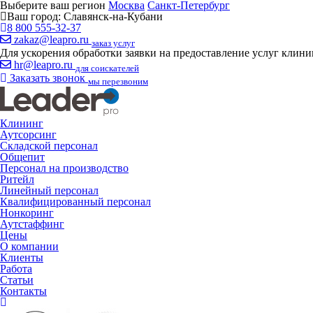
Выберите ваш регион
Москва
Санкт-Петербург
Ваш город:
Славянск-на-Кубани
8 800 555-32-37
zakaz@leapro.ru
заказ услуг
Для ускорения обработки заявки на предоставление услуг клин
hr@leapro.ru
для соискателей
Заказать звонок
мы перезвоним
Клининг
Аутсорсинг
Складской персонал
Общепит
Персонал на производство
Ритейл
Линейный персонал
Квалифицированный персонал
Нонкоринг
Аутстаффинг
Цены
О компании
Клиенты
Работа
Статьи
Контакты