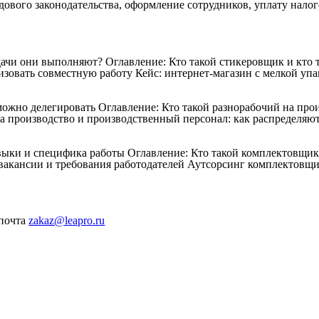
дового законодательства, оформление сотрудников, уплату налог
дачи они выполняют?
Оглавление: Кто такой стикеровщик и кто
зовать совместную работу Кейс: интернет-магазин с мелкой упак
 можно делегировать
Оглавление: Кто такой разнорабочий на про
а производство и производственный персонал: как распределяют
авыки и специфика работы
Оглавление: Кто такой комплектовщи
акансии и требования работодателей Аутсорсинг комплектовщи
 почта
zakaz@leapro.ru