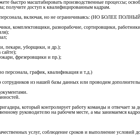
ожете быстро масштабировать производственные процессы; освоб
ла; получите доступ к квалифицированным кадрам.
ого персонала, включая, но не ограничиваясь: (НО БОЛЕЕ 
зчики, комплектовщики, разнорабочие, сортировщики, работники
ля);
ал;
, пекари, уборщики, и др.);
 сайте);
кари, фрезеровщики и пр.);
о персонала, график, квалификация и т.д.)
 сотрудников из нашей базы данных или проводим дополнитель
окументами.
анностей.
ригадира, который контролирует работу команды и отвечает за 
венному руководителю на рабочем месте, а мы занимаемся кадр
качественных услуг, соблюдение сроков и выполнение условий д