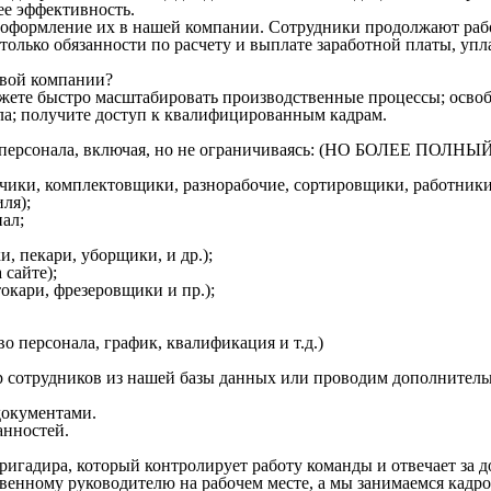
ее эффективность.
оформление их в нашей компании. Сотрудники продолжают работ
м только обязанности по расчету и выплате заработной платы, у
овой компании?
ожете быстро масштабировать производственные процессы; освоб
ла; получите доступ к квалифицированным кадрам.
ого персонала, включая, но не ограничиваясь: (НО БОЛЕЕ 
зчики, комплектовщики, разнорабочие, сортировщики, работники
ля);
ал;
, пекари, уборщики, и др.);
 сайте);
кари, фрезеровщики и пр.);
о персонала, график, квалификация и т.д.)
 сотрудников из нашей базы данных или проводим дополнитель
окументами.
анностей.
ригадира, который контролирует работу команды и отвечает за 
венному руководителю на рабочем месте, а мы занимаемся кадр