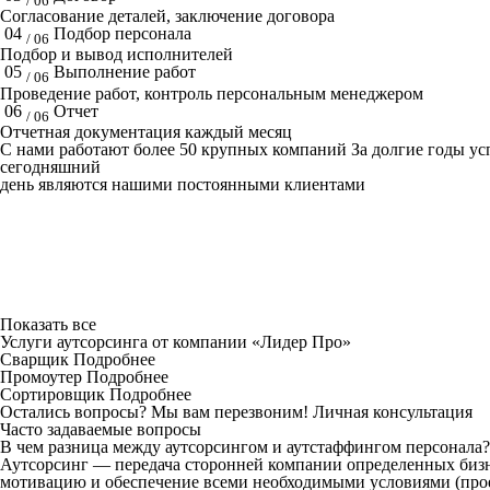
/ 06
Согласование деталей, заключение договора
04
Подбор персонала
/ 06
Подбор и вывод исполнителей
05
Выполнение работ
/ 06
Проведение работ, контроль персональным менеджером
06
Отчет
/ 06
Отчетная документация каждый месяц
C нами работают
более 50
крупных компаний
За долгие годы у
сегодняшний
день являются нашими постоянными клиентами
Показать все
Услуги аутсорсинга от компании «Лидер Про»
Сварщик
Подробнее
Промоутер
Подробнее
Сортировщик
Подробнее
Остались вопросы? Мы вам перезвоним!
Личная консультация
Часто задаваемые вопросы
В чем разница между аутсорсингом и аутстаффингом персонала?
Аутсорсинг — передача сторонней компании определенных бизн
мотивацию и обеспечение всеми необходимыми условиями (проез