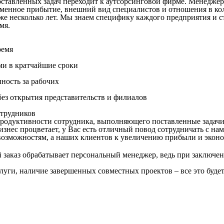
ставленных задач переходит к аутсорсинговой фирме. Менеджер 
ременное прибытие, внешний вид специалистов и отношения в ко
же несколько лет. Мы знаем специфику каждого предприятия и с
мя.
ремя
ми в кратчайшие сроки
нность за рабочих
ез открытия представительств и филиалов
трудников
продуктивности сотрудника, выполняющего поставленные задачи
знес процветает, у Вас есть отличный повод сотрудничать с нам
озможностям, а наших клиентов к увеличению прибыли и эконо
заказ обрабатывает персональный менеджер, ведь при заключен
слуги, наличие завершенных совместных проектов – все это буде