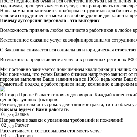
После подписания бумаги вся ответственность за выполнения по
заданиями, проверять качество услуг, контролировать их своев
Наша компания занимается подбором сотрудников для бизнеса у
условия сотрудничества можно в любое удобное для клиента вре
Почему аутсорсинг персонала - это выгодно?
Возможность привлечь любое количество работников в любое в
Качественное оказание услуг квалифицированными сотрудника
С Заказчика снимается вся социальная и юридическая ответстве
Возможность предоставления услуги в различных регионах РФ б
Мы постоянно занимается повышением квалификации наших со
Мы понимаем, что успех Вашего бизнеса напрямую зависит от 
персонал выполнял Ваши задания на все 100%, ведь когда Ваш би
Грамотный подход к работе привел нашу компанию к широким в
В Лидер Про не бывает типовых договоров. Каждый клиентский 
ценообразующих факторов.
Регион, длительность сроков действия контракта, тип и объем у
Как мы будем с Вами работать
01
Заявка
/ 06
Направление заявки с указанием требований и пожеланий
02
Расчет
/ 06
Рассчитываем и согласовываем стоимость услуг
03
Договор