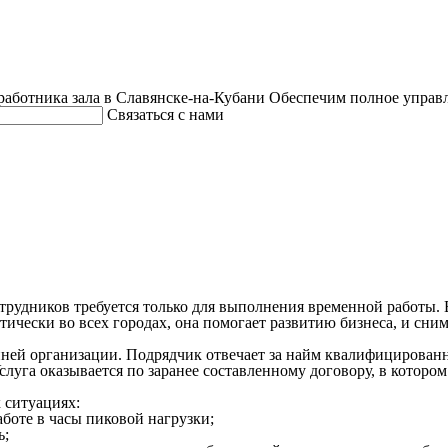
работника зала в Славянске-на-Кубани
Обеспечим полное управл
Связаться с нами
отрудников требуется только для выполнения временной работы.
тически во всех городах, она помогает развитию бизнеса, и сним
ей организации. Подрядчик отвечает за найм квалифицированног
уга оказывается по заранее составленному договору, в котором
 ситуациях:
аботе в часы пиковой нагрузки;
ь;