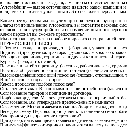
выполняет поставленные задачи, а мы несем ответственность за 
Аутстаффинг — вывод сотрудников из штата вашей компании и 
юридически числятся у нас в штате. Это позволяет передать на
Какие преимущества мы получим при привлечении аутсорсинг
Благодаря привлечению аутсорсинга, вы сократите расходы; см
от рисков при трудоустройстве и оформлении штатного персона
Какой персонал вы сможете предоставить?
Мы специализируемся на подборе широкого спектра линейн
ПЕРЕЧИСЛЕН НЕ ВЕСЬ)
Рабочие на склады и производства (сборщики, упаковщики, гру
Водители (прогрузчика, трактора, грузовика, легкового автомоби
Уборщики, дворники, горничные и другой клининговый персон
Курьеры (вело, авто, пешие);
Персонал в ритейл и розницу (кассиры, работники зала, грузчики
Персонал общественного питаний и отелей (перчисление есть на
Высококвалифицированный персонал (слесари, стропальщики, то
Иной персонал под ваш запрос.
Какова процедура подбора персонала?
Оставление заявки. Вы описываете ваши потребности (количеств
Согласование тарифов и подписание договора.
Подбор кандидатов. Мы осуществляем поиск и первичный отбор
Согласование. Вы утверждаете предложенных кандидатов.
Оформление. Мы занимаемся всеми необходимыми кадровыми д
Выход на смену. Персонал приступает к исполнению своих обяз
Как происходит управление персоналом?
При аутсорсинге: мы предоставляем выделенного менеджера и б
При аутстаффинге: сотрудники подчиняются вашему непосредст