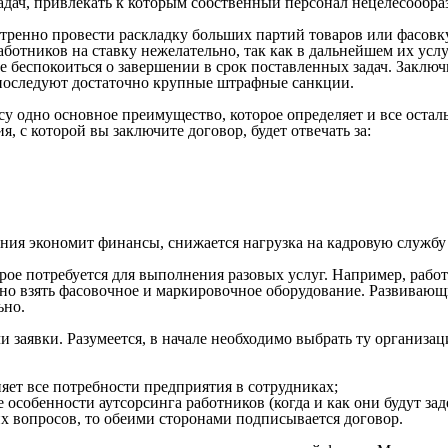
дач, привлекать к которым собственный персонал нецелесообра
кстренно провести раскладку больших партий товаров или фасов
ботников на ставку нежелательно, так как в дальнейшем их услу
не беспокоиться о завершении в срок поставленных задач. Заклю
че последуют достаточно крупные штрафные санкции.
су одно основное преимущество, которое определяет и все оста
, с которой вы заключите договор, будет отвечать за:
ния экономит финансы, снижается нагрузка на кадровую службу
рое потребуется для выполнения разовых услуг. Например, работ
о взять фасовочное и маркировочное оборудование. Развивающи
ьно.
и заявки. Разумеется, в начале необходимо выбрать ту организа
няет все потребности предприятия в сотрудниках;
особенности аутсорсинга работников (когда и как они будут зад
их вопросов, то обеими сторонами подписывается договор.