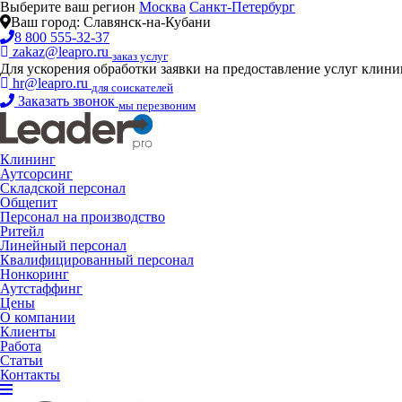
Выберите ваш регион
Москва
Санкт-Петербург
Ваш город:
Славянск-на-Кубани
8 800 555-32-37
zakaz@leapro.ru
заказ услуг
Для ускорения обработки заявки на предоставление услуг клин
hr@leapro.ru
для соискателей
Заказать звонок
мы перезвоним
Клининг
Аутсорсинг
Складской персонал
Общепит
Персонал на производство
Ритейл
Линейный персонал
Квалифицированный персонал
Нонкоринг
Аутстаффинг
Цены
О компании
Клиенты
Работа
Статьи
Контакты