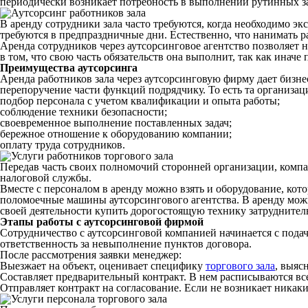
периодически возникает потребность в выполнении рутинных за
В аренду сотрудники зала часто требуются, когда необходимо э
требуются в предпраздничные дни. Естественно, что нанимать ра
Аренда сотрудников через аутсорсинговое агентство позволяет 
в том, что свою часть обязательств она выполнит, так как ина
Преимущества аутсорсинга
Аренда работников зала через аутсорсинговую фирму дает бизне
перепоручение части функций подрядчику. То есть та организация
подбор персонала с учетом квалификации и опыта работы;
соблюдение техники безопасности;
своевременное выполнение поставленных задач;
бережное отношение к оборудованию компании;
оплату труда сотрудников.
Передав часть своих полномочий сторонней организации, компа
налоговой службы.
Вместе с персоналом в аренду можно взять и оборудование, кото
поломоечные машины аутсорсингового агентства. В аренду можн
своей деятельности купить дорогостоящую технику затруднител
Этапы работы с аутсорсинговой фирмой
Сотрудничество с аутсорсинговой компанией начинается с подач
ответственность за невыполнение пунктов договора.
После рассмотрения заявки менеджер:
Выезжает на объект, оценивает специфику
торгового зала
, выяс
Составляет предварительный контракт. В нем расписываются все 
Отправляет контракт на согласование. Если не возникает никак