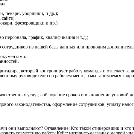
ал;
, пекари, уборщики, и др.);
 сайте);
кари, фрезеровщики и пр.);
о персонала, график, квалификация и т.д.)
 сотрудников из нашей базы данных или проводим дополнитель
окументами.
анностей.
ригадира, который контролирует работу команды и отвечает за 
венному руководителю на рабочем месте, а мы занимаемся кадр
качественных услуг, соблюдение сроков и выполнение условий д
дового законодательства, оформление сотрудников, уплату налог
дачи они выполняют?
Оглавление: Кто такой стикеровщик и кто
зовать совместную работу Кейс: интернет-магазин с мелкой упак