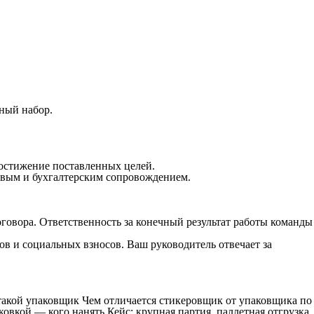
ный набор.
достижение поставленных целей.
овым и бухгалтерским сопровождением.
оговора. Ответственность за конечный результат работы команды
ов и социальных взносов. Ваш руководитель отвечает за
 такой упаковщик Чем отличается стикеровщик от упаковщика по
овкой — кого нанять Кейс: крупная партия, паллетная отгрузка