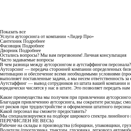
Показать все
Услуги аутсорсинга от компании «Лидер Про»
Сантехник
Подробнее
Фасовщик
Подробнее
Дворник
Подробнее
Остались вопросы? Мы вам перезвоним!
Личная консультация
Часто задаваемые вопросы
В чем разница между аутсорсингом и аутстаффингом персонала?
Аутсорсинг — передача сторонней компании определенных бизн
мотивацию и обеспечение всеми необходимыми условиями (проез
выполняет поставленные задачи, а мы несем ответственность за 
Аутстаффинг — вывод сотрудников из штата вашей компании и 
юридически числятся у нас в штате. Это позволяет передать на
Какие преимущества мы получим при привлечении аутсорсинг
Благодаря привлечению аутсорсинга, вы сократите расходы; см
от рисков при трудоустройстве и оформлении штатного персона
Какой персонал вы сможете предоставить?
Мы специализируемся на подборе широкого спектра линейн
ПЕРЕЧИСЛЕН НЕ ВЕСЬ)
Рабочие на склады и производства (сборщики, упаковщики, гру
Водители (прогрузчика, трактора, грузовика, легкового автомоби