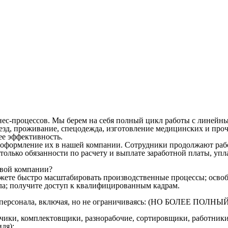
ес-процессов. Мы берем на себя полный цикл работы с линейны
д, проживание, спецодежда, изготовление медицинских и прочи
ее эффективность.
оформление их в нашей компании. Сотрудники продолжают работ
м только обязанности по расчету и выплате заработной платы, у
овой компании?
ожете быстро масштабировать производственные процессы; освоб
ла; получите доступ к квалифицированным кадрам.
ого персонала, включая, но не ограничиваясь: (НО БОЛЕЕ 
зчики, комплектовщики, разнорабочие, сортировщики, работники
ля);