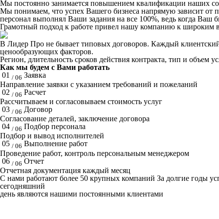
Мы постоянно занимается повышением квалификации наших со
Мы понимаем, что успех Вашего бизнеса напрямую зависит от 
персонал выполнял Ваши задания на все 100%, ведь когда Ваш би
Грамотный подход к работе привел нашу компанию к широким в
В Лидер Про не бывает типовых договоров. Каждый клиентский 
ценообразующих факторов.
Регион, длительность сроков действия контракта, тип и объем у
Как мы будем с Вами работать
01
Заявка
/ 06
Направление заявки с указанием требований и пожеланий
02
Расчет
/ 06
Рассчитываем и согласовываем стоимость услуг
03
Договор
/ 06
Согласование деталей, заключение договора
04
Подбор персонала
/ 06
Подбор и вывод исполнителей
05
Выполнение работ
/ 06
Проведение работ, контроль персональным менеджером
06
Отчет
/ 06
Отчетная документация каждый месяц
C нами работают
более 50
крупных компаний
За долгие годы у
сегодняшний
день являются нашими постоянными клиентами