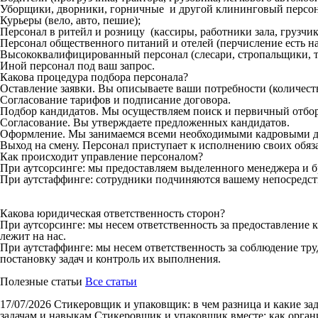
Уборщики, дворники, горничные и другой клининговый персон
Курьеры (вело, авто, пешие);
Персонал в ритейл и розницу (кассиры, работники зала, грузчики
Персонал общественного питаний и отелей (перчисление есть на
Высококвалифицированный персонал (слесари, стропальщики, то
Иной персонал под ваш запрос.
Какова процедура подбора персонала?
Оставление заявки. Вы описываете ваши потребности (количеств
Согласование тарифов и подписание договора.
Подбор кандидатов. Мы осуществляем поиск и первичный отбор
Согласование. Вы утверждаете предложенных кандидатов.
Оформление. Мы занимаемся всеми необходимыми кадровыми д
Выход на смену. Персонал приступает к исполнению своих обяз
Как происходит управление персоналом?
При аутсорсинге: мы предоставляем выделенного менеджера и б
При аутстаффинге: сотрудники подчиняются вашему непосредст
Какова юридическая ответственность сторон?
При аутсорсинге: мы несем ответственность за предоставление 
лежит на нас.
При аутстаффинге: мы несем ответственность за соблюдение тру
постановку задач и контроль их выполнения.
Полезные статьи
Все статьи
17/07/2026
Стикеровщик и упаковщик: в чем разница и какие за
задачам и навыкам Стикеровщик и упаковщик вместе: как органи