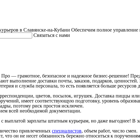
курьеров в Славянске-на-Кубани
Обеспечим полное управление 
Связаться с нами
ро — грамотное, безопасное и надежное бизнес-решение! Пред
ют выполнение доставки почты, заказов, подарков, ценностей. П
терия и служба персонала, то есть появляется больше ресурсов 
рреспонденции, цветов, посылок, игрушек. Доставка пиццы или
ручений, имеет соответствующую подготовку, уровень образован
кадры, поэтому риск простоя исключен.
нием всей необходимой документации.
 с выплатой зарплаты штатным курьерам, но даже выгоднее! В з
количество привлеченных
специалистов
, объем работ, число смен.
ит, что он не несет обязанность бережно относиться к поручен