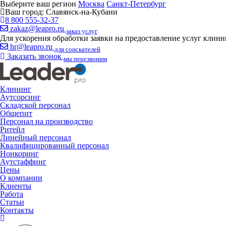
Выберите ваш регион
Москва
Санкт-Петербург
Ваш город:
Славянск-на-Кубани
8 800 555-32-37
zakaz@leapro.ru
заказ услуг
Для ускорения обработки заявки на предоставление услуг клин
hr@leapro.ru
для соискателей
Заказать звонок
мы перезвоним
Клининг
Аутсорсинг
Складской персонал
Общепит
Персонал на производство
Ритейл
Линейный персонал
Квалифицированный персонал
Нонкоринг
Аутстаффинг
Цены
О компании
Клиенты
Работа
Статьи
Контакты