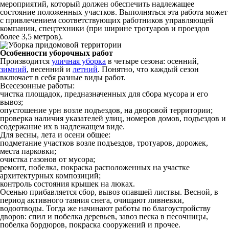
мероприятий, который должен обеспечить надлежащее
состояние положенных участков. Выполняться эта работа может
с привлечением соответствующих работников управляющей
компании, спецтехники (при ширине тротуаров и проездов
более 3,5 метров).
Особенности уборочных работ
Производится
уличная уборка
в четыре сезона: осенний,
зимний
, весенний и
летний
. Понятно, что каждый сезон
включает в себя разные виды работ.
Всесезонные работы:
чистка площадок, предназначенных для сбора мусора и его
вывоз;
опустошение урн возле подъездов, на дворовой территории;
проверка наличия указателей улиц, номеров домов, подъездов и
содержание их в надлежащем виде.
Для весны, лета и осени общее:
подметание участков возле подъездов, тротуаров, дорожек,
места парковки;
очистка газонов от мусора;
ремонт, побелка, покраска расположенных на участке
архитектурных композиций;
контроль состояния крышек на люках.
Осенью прибавляется сбор, вывоз опавшей листвы. Весной, в
период активного таяния снега, очищают ливневки,
водоотводы. Тогда же начинают работы по благоустройству
дворов: спил и побелка деревьев, завоз песка в песочницы,
побелка бордюров, покраска сооружений и прочее.