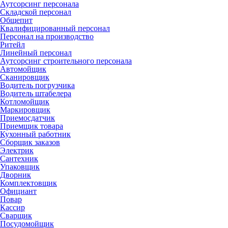
Аутсорсинг персонала
Складской персонал
Общепит
Квалифицированный персонал
Персонал на производство
Ритейл
Линейный персонал
Аутсорсинг строительного персонала
Автомойщик
Сканировщик
Водитель погрузчика
Водитель штабелера
Котломойщик
Маркировщик
Приемосдатчик
Приемщик товара
Кухонный работник
Сборщик заказов
Электрик
Сантехник
Упаковщик
Дворник
Комплектовщик
Официант
Повар
Кассир
Сварщик
Посудомойщик