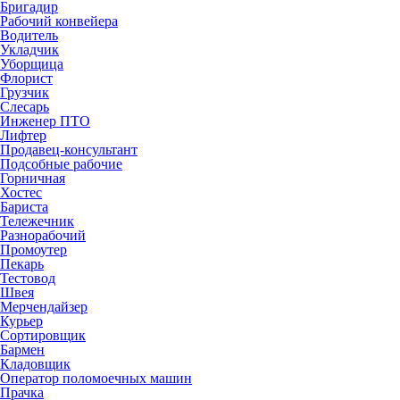
Бригадир
Рабочий конвейера
Водитель
Укладчик
Уборщица
Флорист
Грузчик
Слесарь
Инженер ПТО
Лифтер
Продавец-консультант
Подсобные рабочие
Горничная
Хостес
Бариста
Тележечник
Разнорабочий
Промоутер
Пекарь
Тестовод
Швея
Мерчендайзер
Курьер
Сортировщик
Бармен
Кладовщик
Оператор поломоечных машин
Прачка