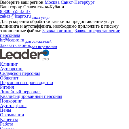
Выберите ваш регион
Москва
Санкт-Петербург
Ваш город:
Славянск-на-Кубани
8 800 555-32-37
zakaz@leapro.ru
заказ услуг
Для ускорения обработки заявки на предоставление услуг
клининга и аутстаффинга, необходимо приложить к письму
заполненные файлы:
Заявка клининг
Заявка предоставление
персонала
hr@leapro.ru
для соискателей
Заказать звонок
мы перезвоним
Клининг
Аутсорсинг
Складской персонал
Общепит
Персонал на производство
Ритейл
Линейный персонал
Квалифицированный персонал
Нонкоринг
Аутстаффинг
Цены
О компании
Клиенты
Работа
Статьи