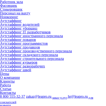
Работник зала
Фасовщик
Стикеровщик
Персонал на вахту
Нонкоринг
Аутстаффинг
Аутстаффинг водителей
Аутстаффинг уборщиц
Аутстаффинг IT разработчиков
Аутстаффинг иностранного персонала
Аутстаффинг поваров
Аутстаффинг программистов
Аутстаффинг продавцов
Аутстаффинг производственного персонала
Аутстаффинг складского персонала
Аутстаффинг строительного персонала
Аутстаффинг курьеров
Аутстаффинг разнорабочих
Аутстаффинг швей
Цены
О компании
Клиенты
Работа
Статьи
Контакты
8 800 555-32-37
zakaz@leapro.ru
hr@leapro.ru
заказ услуг
для
соискателей
наверх