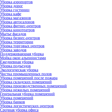
Уборка аэропортов
Уборка дорог
Уборка гостиниц
Уборка кафе
Уборка магазинов
Уборка автосалонов
Уборка фитнес-центров
Уборка кинотеатров
Мытье фасадов
Уборка бизнес-центров
Уборка территории
Уборка торговых центров
Уборка заводов
Поддерживающая уборка
Мойка окон альпинистами
Ежедневная уборка
Уборка подъездов
Экологическая уборка
Чистка промышленных полов
Уборка помещений после пожара
Уборка складских помещений
Уборка производственных помещений
Уборка нежилых помещений
Генеральная уборка помещений
Уборка помещений
Уборка банков
Уборка логистических центров
Срочная уборка офиса