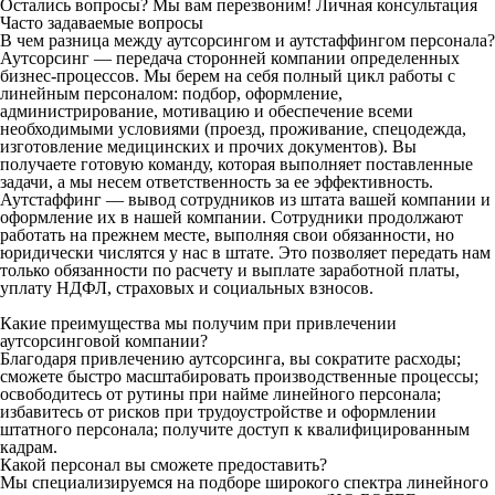
Остались вопросы? Мы вам перезвоним!
Личная консультация
Часто задаваемые вопросы
В чем разница между аутсорсингом и аутстаффингом персонала?
Аутсорсинг — передача сторонней компании определенных
бизнес-процессов. Мы берем на себя полный цикл работы с
линейным персоналом: подбор, оформление,
администрирование, мотивацию и обеспечение всеми
необходимыми условиями (проезд, проживание, спецодежда,
изготовление медицинских и прочих документов). Вы
получаете готовую команду, которая выполняет поставленные
задачи, а мы несем ответственность за ее эффективность.
Аутстаффинг — вывод сотрудников из штата вашей компании и
оформление их в нашей компании. Сотрудники продолжают
работать на прежнем месте, выполняя свои обязанности, но
юридически числятся у нас в штате. Это позволяет передать нам
только обязанности по расчету и выплате заработной платы,
уплату НДФЛ, страховых и социальных взносов.
Какие преимущества мы получим при привлечении
аутсорсинговой компании?
Благодаря привлечению аутсорсинга, вы сократите расходы;
сможете быстро масштабировать производственные процессы;
освободитесь от рутины при найме линейного персонала;
избавитесь от рисков при трудоустройстве и оформлении
штатного персонала; получите доступ к квалифицированным
кадрам.
Какой персонал вы сможете предоставить?
Мы специализируемся на подборе широкого спектра линейного