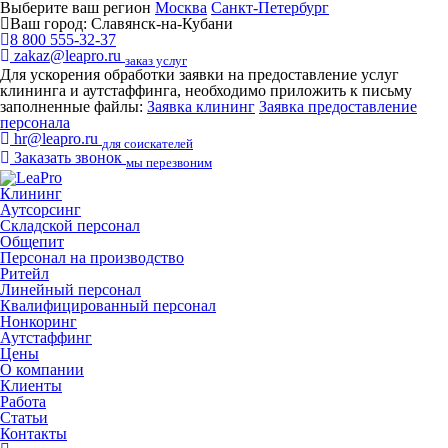
Выберите ваш регион
Москва
Санкт-Петербург
Ваш город:
Славянск-на-Кубани
8 800 555-32-37
zakaz@leapro.ru
заказ услуг
Для ускорения обработки заявки на предоставление услуг
клининга и аутстаффинга, необходимо приложить к письму
заполненные файлы:
Заявка клининг
Заявка предоставление
персонала
hr@leapro.ru
для соискателей
Заказать звонок
мы перезвоним
Клининг
Аутсорсинг
Складской персонал
Общепит
Персонал на производство
Ритейл
Линейный персонал
Квалифицированный персонал
Нонкоринг
Аутстаффинг
Цены
О компании
Клиенты
Работа
Статьи
Контакты