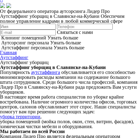
От федерального оператора аутсорсинга Лидер Про
Аутстаффинг уборщиц в Славянске-на-Кубани
Обеспечим
полное управление кадрами в любой коммерческой сфере
Связаться с нами
Клининг помещений
Узнать больше
Аутсорсинг персонала
Узнать больше
Аутстаффинг персонала
Узнать больше
Главная
Аутстаффинг
Аутстаффинг уборщиц
Аутстаффинг уборщиц в Славянске-на-Кубани
Популярность
аутстаффинга
обуславливается его способностью
минимизировать расходы компании на содержание большого
штата сотрудников. Среди большого числа профессий, компания
Лидер Про в Славянску-на-Кубани рада предложить Вам услуги
уборщиков.
В настоящее время работа специалистов по уборке крайне
востребована. Наличие огромного количества офисов, торговых
центров, салонов обуславливает этот спрос. Наши специалисты
помогут вам при решении следующих задач:
уборка территории
,
уборка помещений (мойка полов, окон, стен, витрин, фасадов),
химическая чистки мебели и оборудования.
Мы работаем по всей России
Компания Лидер Про является федеральным оператором