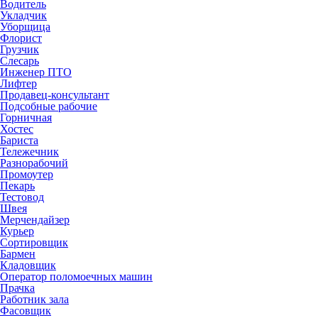
Водитель
Укладчик
Уборщица
Флорист
Грузчик
Слесарь
Инженер ПТО
Лифтер
Продавец-консультант
Подсобные рабочие
Горничная
Хостес
Бариста
Тележечник
Разнорабочий
Промоутер
Пекарь
Тестовод
Швея
Мерчендайзер
Курьер
Сортировщик
Бармен
Кладовщик
Оператор поломоечных машин
Прачка
Работник зала
Фасовщик