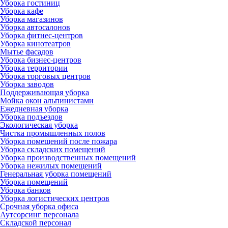
Уборка гостиниц
Уборка кафе
Уборка магазинов
Уборка автосалонов
Уборка фитнес-центров
Уборка кинотеатров
Мытье фасадов
Уборка бизнес-центров
Уборка территории
Уборка торговых центров
Уборка заводов
Поддерживающая уборка
Мойка окон альпинистами
Ежедневная уборка
Уборка подъездов
Экологическая уборка
Чистка промышленных полов
Уборка помещений после пожара
Уборка складских помещений
Уборка производственных помещений
Уборка нежилых помещений
Генеральная уборка помещений
Уборка помещений
Уборка банков
Уборка логистических центров
Срочная уборка офиса
Аутсорсинг персонала
Складской персонал