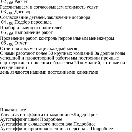
02
Расчет
/ 06
Рассчитываем и согласовываем стоимость услуг
03
Договор
/ 06
Согласование деталей, заключение договора
04
Подбор персонала
/ 06
Подбор и вывод исполнителей
05
Выполнение работ
/ 06
Проведение работ, контроль персональным менеджером
06
Отчет
/ 06
Отчетная документация каждый месяц
C нами работают
более 50
крупных компаний
За долгие годы
успешной и плодотворной работы мы построили прочные
партнерские отношения с более чем 50 компаний, которые на
сегодняшний
день являются нашими постоянными клиентами
Показать все
Услуги аутcтаффинга от компании «Лидер Про»
Аутстаффинг швей
Подробнее
Аутстаффинг складского персонала
Подробнее
Аутстаффинг производственного персонала
Подробнее