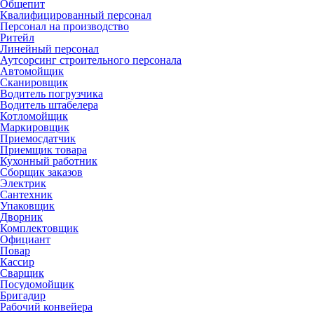
Общепит
Квалифицированный персонал
Персонал на производство
Ритейл
Линейный персонал
Аутсорсинг строительного персонала
Автомойщик
Сканировщик
Водитель погрузчика
Водитель штабелера
Котломойщик
Маркировщик
Приемосдатчик
Приемщик товара
Кухонный работник
Сборщик заказов
Электрик
Сантехник
Упаковщик
Дворник
Комплектовщик
Официант
Повар
Кассир
Сварщик
Посудомойщик
Бригадир
Рабочий конвейера